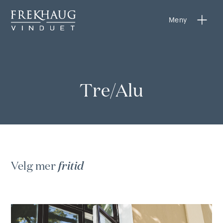
Meny
Meny
Tre/Alu
Velg mer
fritid