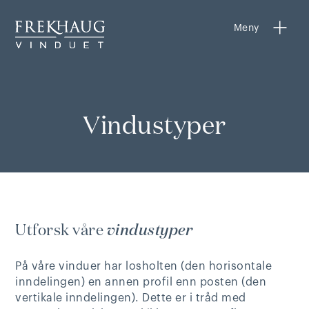
Meny
Meny
Vindustyper
Utforsk våre
vindustyper
På våre vinduer har losholten (den horisontale
inndelingen) en annen profil enn posten (den
vertikale inndelingen). Dette er i tråd med